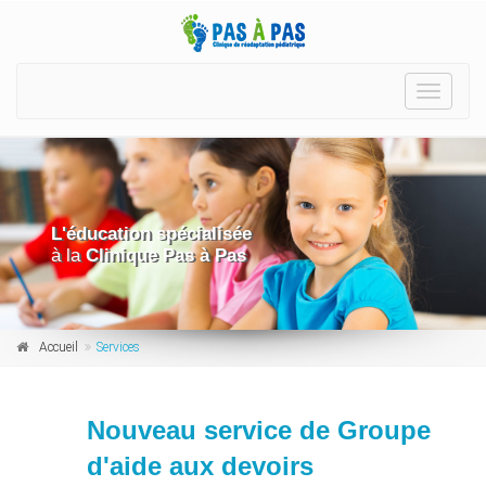
Toggle
navigat
L'éducation spécialisée
à la
Clinique Pas à Pas
Accueil
Services
Nouveau service de Groupe
d'aide aux devoirs