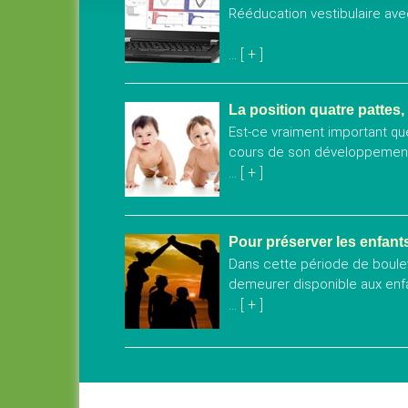
Rééducation vestibulaire a
[ + ]
...
La position quatre pattes
Est-ce vraiment important qu
cours de son développemen
[ + ]
...
Pour préserver les enfant
Dans cette période de boulev
demeurer disponible aux enfa
[ + ]
...