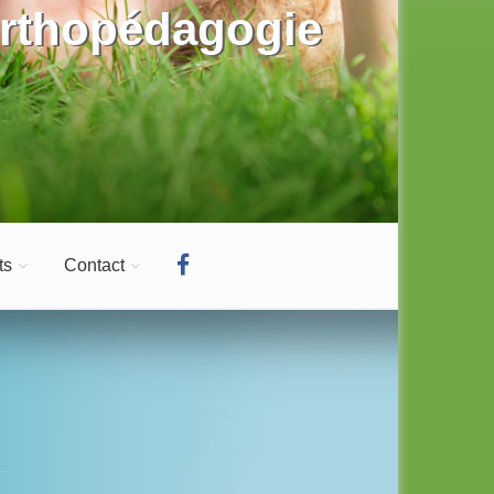
rthopédagogie
on spécialisée
ts
Contact