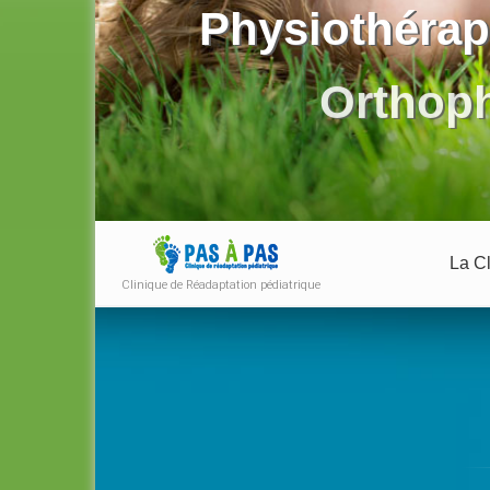
Physiothérap
Orthop
La Cl
Clinique de Réadaptation pédiatrique