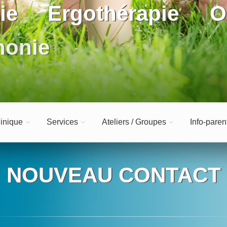
ie
Ergothérapie
O
honie
Éducati
inique
Services
Ateliers / Groupes
Info-paren
NOUVEAU CONTACT