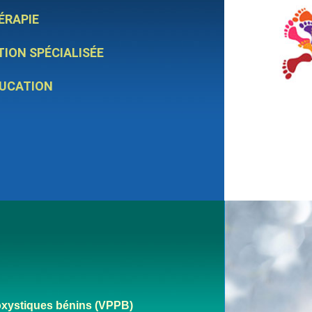
ÉRAPIE
ION SPÉCIALISÉE
UCATION
roxystiques bénins (VPPB)