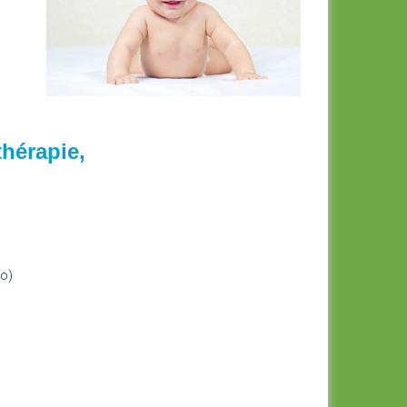
thérapie,
lo)