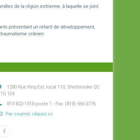
illes de la région estrienne, à laquelle se joint
nfants présentant un retard de développement,
 traumatisme crânien.
1280 Rue King Est, local 110, Sherbrooke QC
J1G 1E4
819 822-1918 poste 1 - Fax: (819) 566-3776
Par courriel, cliquez ici