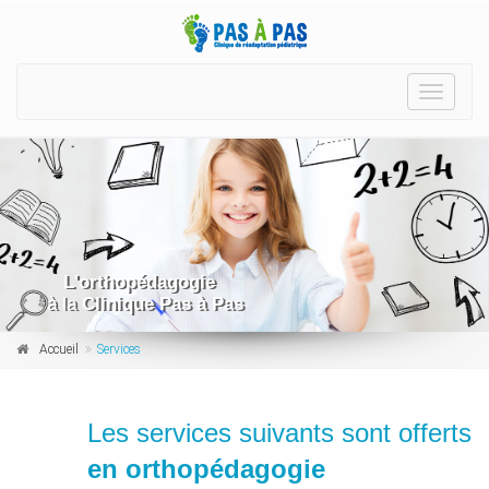
Toggle
navigat
L'orthopédagogie
à la
Clinique Pas à Pas
Accueil
Services
Les services suivants sont offerts
en orthopédagogie